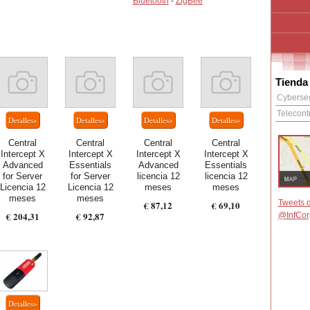
Bluetooth
-
ZigBee
Tienda 
Cyberse
Telecontr
Central
Central
Central
Central
Intercept X
Intercept X
Intercept X
Intercept X
Advanced
Essentials
Advanced
Essentials
for Server
for Server
licencia 12
licencia 12
Licencia 12
Licencia 12
meses
meses
meses
meses
Tweets d
€ 87,12
€ 69,10
€ 204,31
€ 92,87
@InfCor