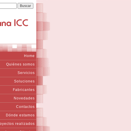
Home
Quiénes somos
Servicios
Soluciones
Fabricantes
Novedades
Contactos
Dónde estamos
oyectos realizados