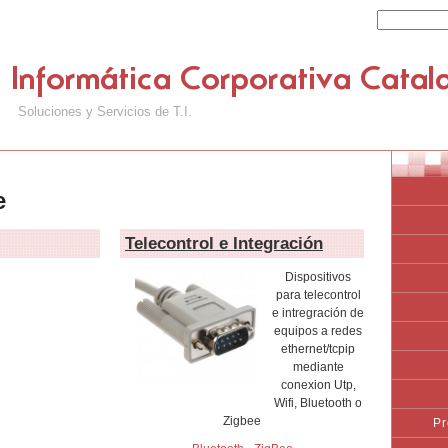
Soluciones y Servicios de T.I.
e
Telecontrol e Integración
Dispositivos
para telecontrol
e intregración de
equipos a redes
ethernet/tcpip
mediante
conexion Utp,
Wifi, Bluetooth o
Zigbee
Pr