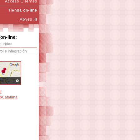
Acceso Clientes
Tienda on-line
Moves III
on-line:
guridad
ol e Integración
i
pCatalana